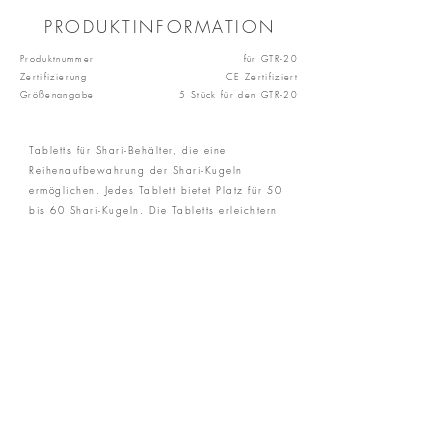
PRODUKTINFORMATION
Produktnummer
für GTR-20
Zertifizierung
CE Zertifiziert
Größenangabe
5 Stück für den GTR-20
Tabletts für Shari-Behälter, die eine
Reihenaufbewahrung der Shari-Kugeln
ermöglichen. Jedes Tablett bietet Platz für 50
bis 60 Shari-Kugeln. Die Tabletts erleichtern
die Lagerung und ermöglichen eine
effizientere Handhabung der Shari-Kugeln.
ANFRAGEN
Datenschutz
Impressum