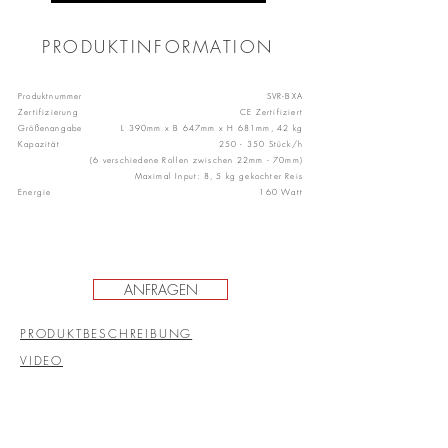
PRODUKTINFORMATION
Produktnummer
SVR-BXA
Zertifizierung
CE Zertifiziert
Größenangabe
L 390mm x B 647mm x H 681mm, 42 kg
Kapazität
250 - 350 Stück/h
(6 verschiedene Rollen zwischen 22mm - 70mm)
Maximal Input: 8, 5 kg gekochter Reis
Energie
160 Watt
ANFRAGEN
PRODUKTBESCHREIBUNG
VIDEO