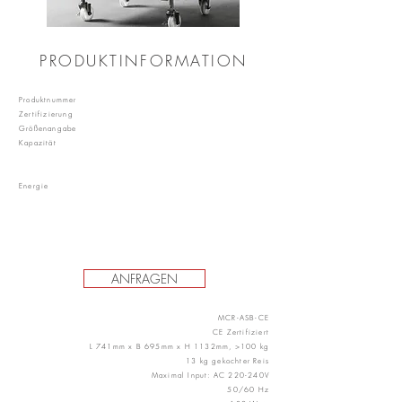
PRODUKTINFORMATION
Produktnummer
Zertifizierung
Größenangabe
Kapazität
Energie
ANFRAGEN
MCR-ASB-CE
CE Zertifiziert
L 741mm x B 695mm x H 1132mm, >100 kg
13 kg gekochter Reis
Maximal Input: AC 220-240V
50/60 Hz